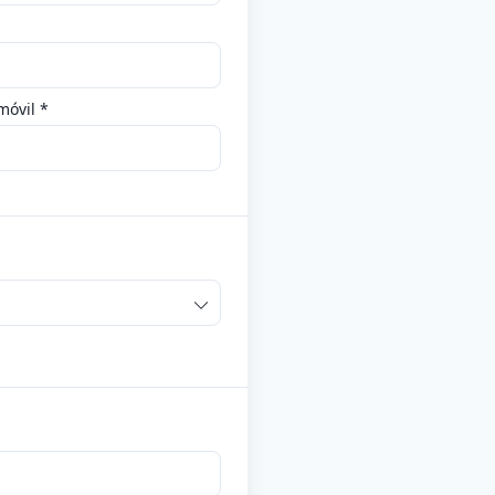
móvil *