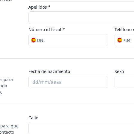
Apellidos *
Número id fiscal *
Teléfono 
DNI
+34
Fecha de nacimiento
Sexo
es para
enda
o.
Calle
 para que
ontacto